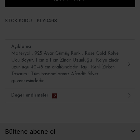
STOK KODU
KLY0463
Açıklama
Materyal : 925 Ayar Gümüş Renk : Rose Gold Kolye
Ucu Boyut: 1 cm x 1 cm Zincir Uzunluğu : Kolye zincir
uzunluğu 40-45 cm aralığındadır. Taş : Renli Zirkon
Tasarım : Tüm tasarımlarımız Afrodit Silver
güvencesindedir
Değerlendirmeler
0
Bültene abone ol