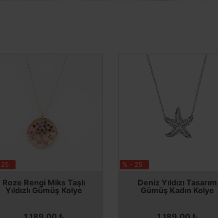
 25
% - 25
SEPETE EKLE
SEPETE EKLE
SEPETE EKLE
SEPETE EKLE
Roze Rengi Miks Taşlı
Deniz Yıldızı Tasarım
Yıldızlı Gümüş Kolye
Gümüş Kadın Kolye
1.189,00 ₺
1.189,00 ₺