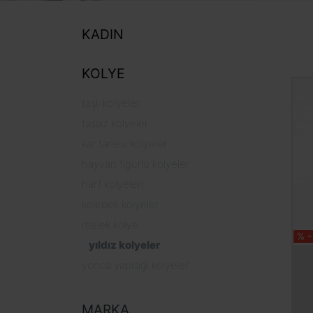
KADIN
KOLYE
taşlı kolyeler
taşsız kolyeler
kar tanesi kolyeler
hayvan figürlü kolyeler
harf kolyeleri
kelebek kolyeler
melek kolye
% -
yıldız kolyeler
yonca yaprağı kolyeler
MARKA