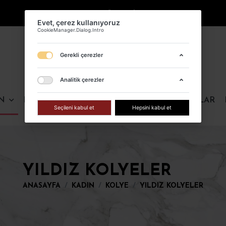
KARGO ÜCRETSİZ !
Evet, çerez kul
CookieManager.Dialog
Gerekli çer
N
ERKEK
FIRSAT ÜRÜNLERI
ÇOK SATANLAR
Analitik çe
Seçileni kabul 
YILDIZ KOLYELER
ANASAYFA
KADIN
KOLYE
YILDIZ KOLYELER