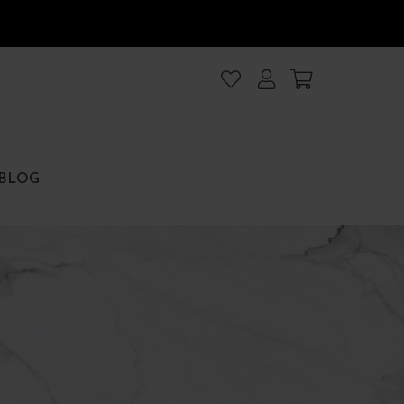
lanıyoruz
.Intro
ezler
BLOG
rezler
et
Hepsini kabul et