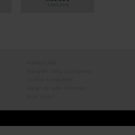
1.589,00 ₺
Hakkımızda
Mesafeli Satış Sözleşmesi
Gizlilik Sözleşmesi
Kargo ve İade Politikası
Bize ulaşın