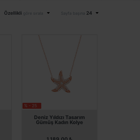
Özellikli
24
göre sırala
Sayfa başına
% - 25
SEPETE EKLE
SEPETE EKLE
Deniz Yıldızı Tasarım
Gümüş Kadın Kolye
1.189,00 ₺