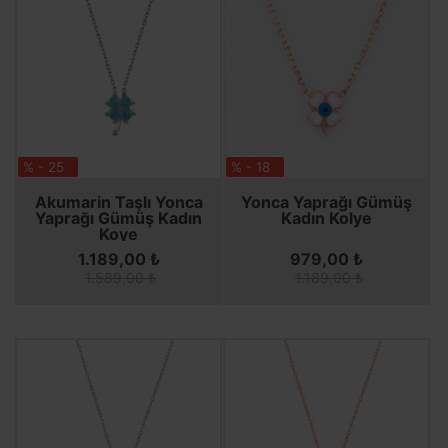
% - 25
% - 18
SEPETE EKLE
SEPETE EKLE
SEPETE EKLE
SEPETE EKLE
Akumarin Taşlı Yonca
Yonca Yaprağı Gümüş
Yaprağı Gümüş Kadın
Kadın Kolye
Koye
1.189,00 ₺
979,00 ₺
1.589,00 ₺
1.189,00 ₺