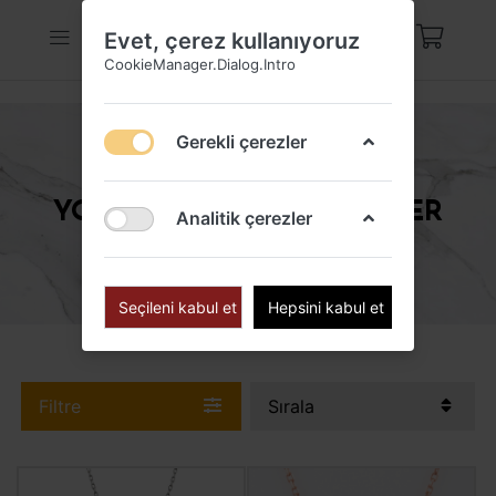
Evet, çerez kullanıyoruz
CookieManager.Dialog.Intro
Gerekli çerezler
YONCA YAPRAĞI KOLYELER
Analitik çerezler
Seçileni kabul et
Hepsini kabul et
Filtre
Sırala