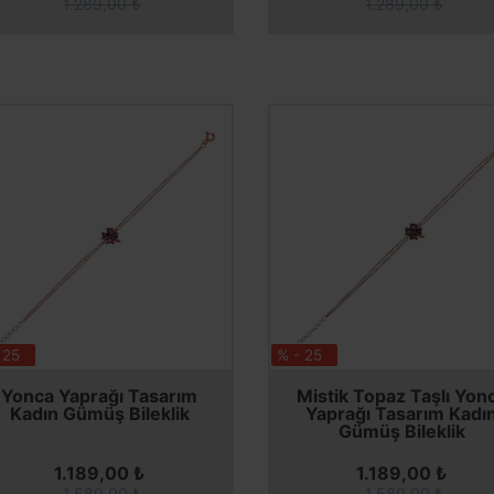
1.289,00 ₺
1.289,00 ₺
 25
% - 25
SEPETE EKLE
SEPETE EKLE
SEPETE EKLE
SEPETE EKLE
Yonca Yaprağı Tasarım
Mistik Topaz Taşlı Yon
Kadın Gümüş Bileklik
Yaprağı Tasarım Kadı
Gümüş Bileklik
1.189,00 ₺
1.189,00 ₺
1.589,00 ₺
1.589,00 ₺