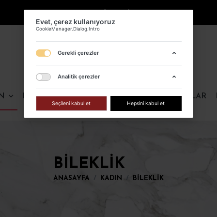
KARGO ÜCRETSİZ !
Evet, çerez kul
CookieManager.Dialog
Gerekli çer
N
ERKEK
FIRSAT ÜRÜNLERI
ÇOK SATANLAR
Analitik çe
Seçileni kabul 
BILEKLIK
ANASAYFA
KADIN
BILEKLIK