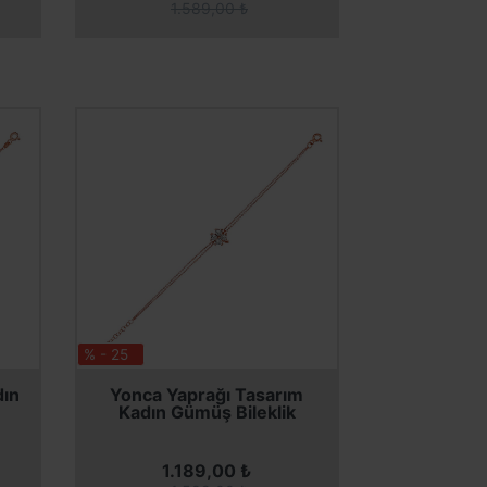
1.589,00 ₺
% - 25
SEPETE EKLE
SEPETE EKLE
dın
Yonca Yaprağı Tasarım
Kadın Gümüş Bileklik
1.189,00 ₺