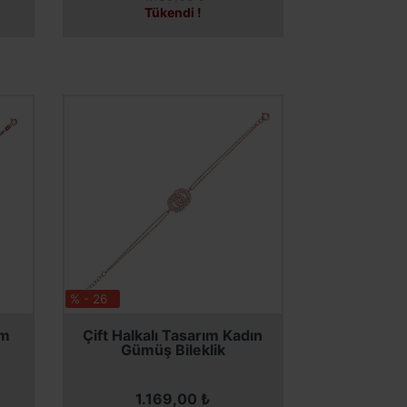
Tükendi !
% - 26
SEPETE EKLE
ım
Çift Halkalı Tasarım Kadın
Gümüş Bileklik
1.169,00 ₺