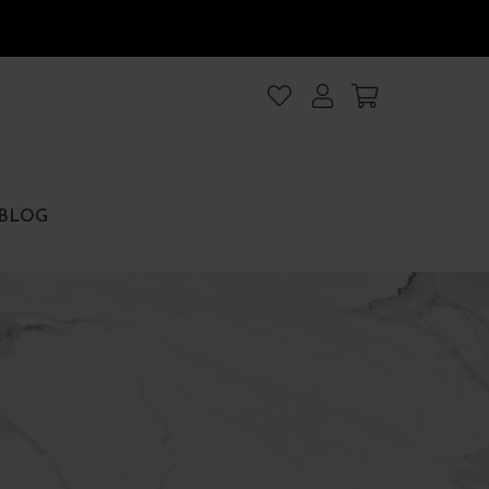
lanıyoruz
.Intro
ezler
BLOG
rezler
et
Hepsini kabul et