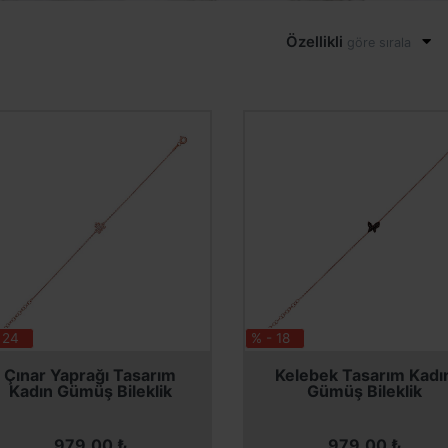
Özellikli
göre sırala
 24
% - 18
SEPETE EKLE
SEPETE EKLE
SEPETE EKLE
SEPETE EKLE
Çınar Yaprağı Tasarım
Kelebek Tasarım Kadı
Kadın Gümüş Bileklik
Gümüş Bileklik
979,00 ₺
979,00 ₺