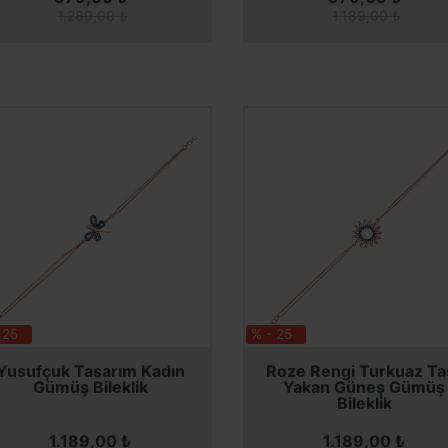
1.289,00 ₺
1.189,00 ₺
 25
% - 25
SEPETE EKLE
SEPETE EKLE
SEPETE EKLE
SEPETE EKLE
Yusufçuk Tasarım Kadın
Roze Rengi Turkuaz Taş
Gümüş Bileklik
Yakan Güneş Gümüş
Bileklik
1.189,00 ₺
1.189,00 ₺