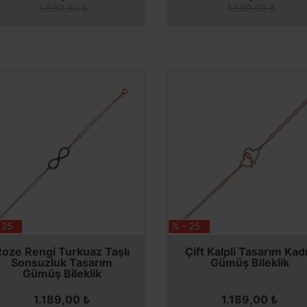
1.589,00 ₺
1.589,00 ₺
 25
% - 25
SEPETE EKLE
SEPETE EKLE
SEPETE EKLE
SEPETE EKLE
Roze Rengi Turkuaz Taşlı
Çift Kalpli Tasarım Kad
Sonsuzluk Tasarım
Gümüş Bileklik
Gümüş Bileklik
1.189,00 ₺
1.189,00 ₺