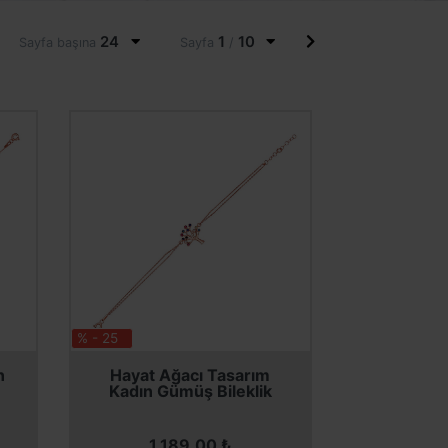
24
1
10
Sayfa başına
Sayfa
/
% - 25
SEPETE EKLE
SEPETE EKLE
n
Hayat Ağacı Tasarım
Kadın Gümüş Bileklik
1.189,00 ₺