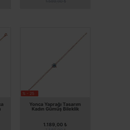
1.589,00 ₺
% - 25
SEPETE EKLE
SEPETE EKLE
ca
Yonca Yaprağı Tasarım
n
Kadın Gümüş Bileklik
1.189,00 ₺
1.589,00 ₺