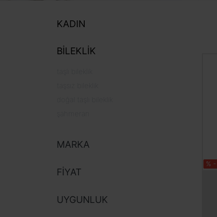
KADIN
BILEKLIK
taşlı bileklik
taşsız bileklik
doğal taşlı bileklik
şahmeran
MARKA
% -
FIYAT
UYGUNLUK