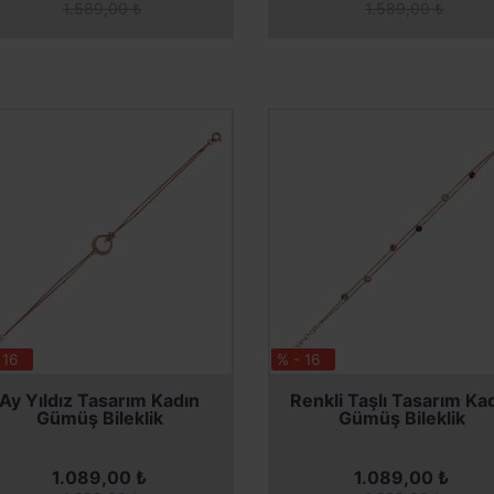
1.589,00 ₺
1.589,00 ₺
 16
% - 16
SEPETE EKLE
SEPETE EKLE
SEPETE EKLE
SEPETE EKLE
Ay Yıldız Tasarım Kadın
Renkli Taşlı Tasarım Ka
Gümüş Bileklik
Gümüş Bileklik
1.089,00 ₺
1.089,00 ₺