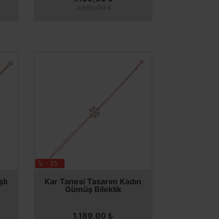
1.589,00 ₺
% - 25
SEPETE EKLE
SEPETE EKLE
lı
Kar Tanesi Tasarım Kadın
Gümüş Bileklik
1.189,00 ₺