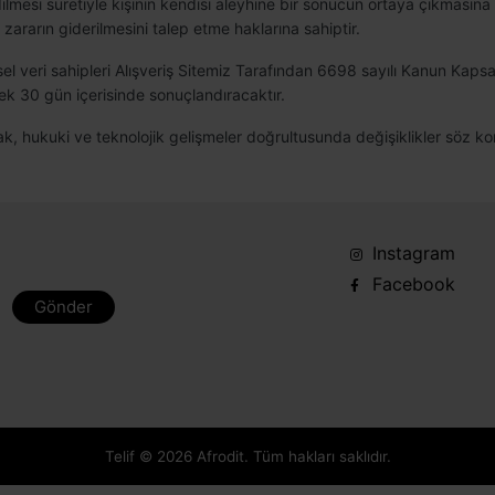
mesi suretiyle kişinin kendisi aleyhine bir sonucun ortaya çıkmasına iti
zararın giderilmesini talep etme haklarına sahiptir.
isel veri sahipleri Alışveriş Sitemiz Tarafından 6698 sayılı Kanun Kapsam
rek 30 gün içerisinde sonuçlandıracaktır.
arak, hukuki ve teknolojik gelişmeler doğrultusunda değişiklikler söz ko
Instagram
Facebook
Gönder
Telif © 2026 Afrodit. Tüm hakları saklıdır.