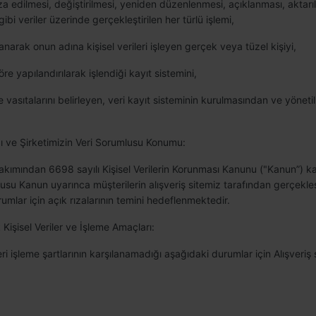
edilmesi, değiştirilmesi, yeniden düzenlenmesi, açıklanması, aktarılmas
ibi veriler üzerinde gerçekleştirilen her türlü işlemi,
narak onun adına kişisel verileri işleyen gerçek veya tüzel kişiyi,
 göre yapılandırılarak işlendiği kayıt sistemini,
 ve vasıtalarını belirleyen, veri kayıt sisteminin kurulmasından ve yöne
cı ve Şirketimizin Veri Sorumlusu Konumu:
ler bakımından 6698 sayılı Kişisel Verilerin Korunması Kanunu ("Kanun”)
usu Kanun uyarınca müşterilerin alışveriş sitemiz tarafından gerçekleşti
umlar için açık rızalarının temini hedeflenmektedir.
Kişisel Veriler ve İşleme Amaçları:
 işleme şartlarının karşılanamadığı aşağıdaki durumlar için Alışveriş si