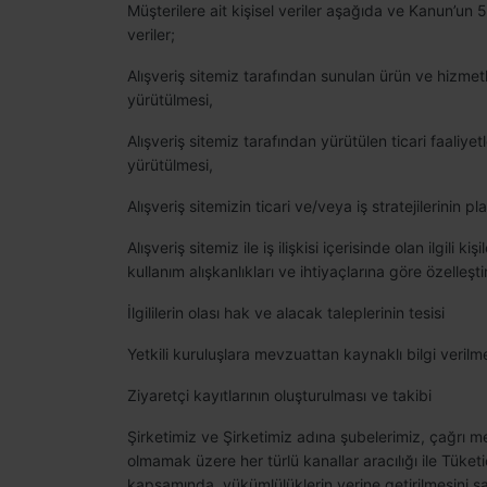
Müşterilere ait kişisel veriler aşağıda ve Kanun’un 5
veriler;
Alışveriş sitemiz tarafından sunulan ürün ve hizmetlerd
yürütülmesi,
Alışveriş sitemiz tarafından yürütülen ticari faaliyetl
yürütülmesi,
Alışveriş sitemizin ticari ve/veya iş stratejilerinin p
Alışveriş sitemiz ile iş ilişkisi içerisinde olan ilgili 
kullanım alışkanlıkları ve ihtiyaçlarına göre özelleştir
İlgililerin olası hak ve alacak taleplerinin tesisi
Yetkili kuruluşlara mevzuattan kaynaklı bilgi verilm
Ziyaretçi kayıtlarının oluşturulması ve takibi
Şirketimiz ve Şirketimiz adına şubelerimiz, çağrı me
olmamak üzere her türlü kanallar aracılığı ile Tü
kapsamında, yükümlülüklerin yerine getirilmesini 