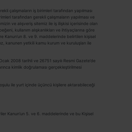
rekli çalışmaların iş birimleri tarafından yapılması
 birimleri tarafından gerekli çalışmaların yapılması ve
izin ve alışveriş sitemiz ile iş ilişkisi içerisinde olan
n beğeni, kullanım alışkanlıkları ve ihtiyaçlarına göre
zere Kanun’un 8. ve 9. maddelerinde belirtilen kişisel
ımız, kanunen yetkili kamu kurum ve kuruluşları ile
Ocak 2008 tarihli ve 26751 sayılı Resmi Gazete’de
ınca kimlik doğrulaması gerçekleştirilmesi
oşulu ile yurt içinde üçüncü kişilere aktarabileceği
eriler Kanun’un 5. ve 6. maddelerinde ve bu Kişisel