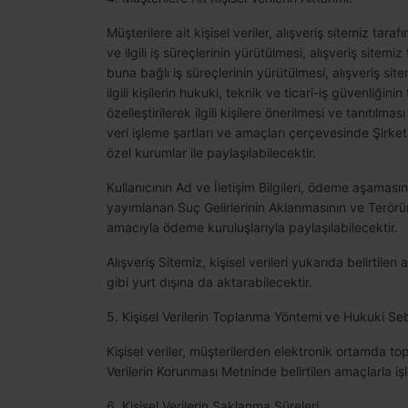
Müşterilere ait kişisel veriler, alışveriş sitemiz tar
ve ilgili iş süreçlerinin yürütülmesi, alışveriş sitemiz
buna bağlı iş süreçlerinin yürütülmesi, alışveriş sitemi
ilgili kişilerin hukuki, teknik ve ticari-iş güvenliğini
özelleştirilerek ilgili kişilere önerilmesi ve tanıtıl
veri işleme şartları ve amaçları çerçevesinde Şirket y
özel kurumlar ile paylaşılabilecektir.
Kullanıcının Ad ve İletişim Bilgileri, ödeme aşam
yayımlanan Suç Gelirlerinin Aklanmasının ve Terör
amacıyla ödeme kuruluşlarıyla paylaşılabilecektir.
Alışveriş Sitemiz, kişisel verileri yukarıda belirtil
gibi yurt dışına da aktarabilecektir.
5. Kişisel Verilerin Toplanma Yöntemi ve Hukuki Se
Kişisel veriler, müşterilerden elektronik ortamda to
Verilerin Korunması Metninde belirtilen amaçlarla iş
6. Kişisel Verilerin Saklanma Süreleri