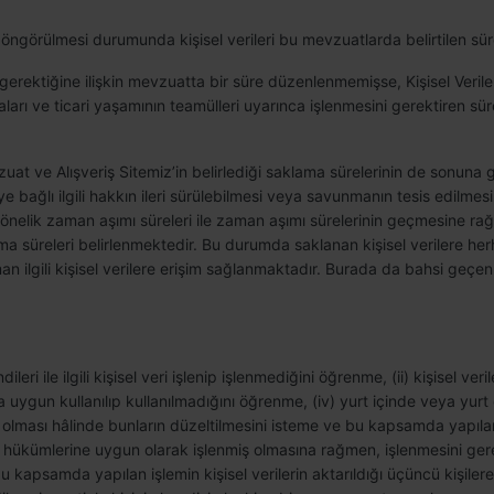
da öngörülmesi durumunda kişisel verileri bu mevzuatlarda belirtilen 
erektiğine ilişkin mevzuatta bir süre düzenlenmemişse, Kişisel Veriler 
amaları ve ticari yaşamının teamülleri uyarınca işlenmesini gerektiren 
vzuat ve Alışveriş Sitemiz’in belirlediği saklama sürelerinin de sonuna g
iye bağlı ilgili hakkın ileri sürülebilmesi veya savunmanın tesis edilme
 yönelik zaman aşımı süreleri ile zaman aşımı sürelerinin geçmesine r
lama süreleri belirlenmektedir. Bu durumda saklanan kişisel verilere 
an ilgili kişisel verilere erişim sağlanmaktadır. Burada da bahsi geçen 
eri ile ilgili kişisel veri işlenip işlenmediğini öğrenme, (ii) kişisel veril
 uygun kullanılıp kullanılmadığını öğrenme, (iv) yurt içinde veya yurt dı
iş olması hâlinde bunların düzeltilmesini isteme ve bu kapsamda yapılan i
anun hükümlerine uygun olarak işlenmiş olmasına rağmen, işlenmesini ger
 kapsamda yapılan işlemin kişisel verilerin aktarıldığı üçüncü kişilere bi