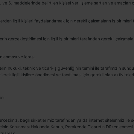
. ve 6. maddelerinde belirtilen kişisel veri işleme şartları ve amaçları 
en ilgili kişileri faydalandırmak için gerekli çalışmaların iş birimleri t
erin gerçekleştirilmesi için ilgili iş birimleri tarafından gerekli çalışma
lanlanması ve icrası,
kişilerin hukuki, teknik ve ticari-iş güvenliğinin temini ile tarafımızın sun
ilerek ilgili kişilere önerilmesi ve tanıtılması için gerekli olan aktivitele
esi
rkezimiz, bağlı şirketlerimiz tarafından ya da internet sitelerimiz ile 
keticinin Korunması Hakkında Kanun, Perakende Ticaretin Düzenlenme
sağlamak,