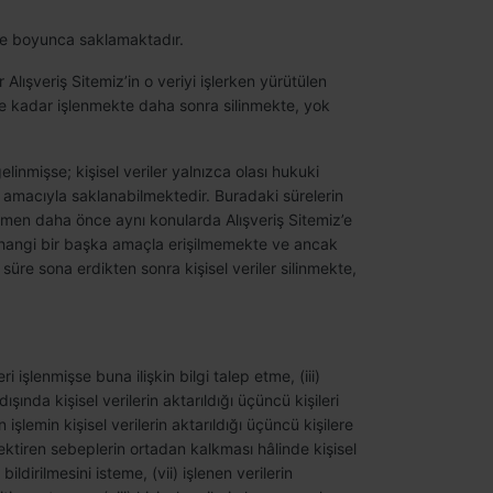
süre boyunca saklamaktadır.
Alışveriş Sitemiz’in o veriyi işlerken yürütülen
süre kadar işlenmekte daha sonra silinmekte, yok
elinmişse; kişisel veriler yalnızca olası hukuki
si amacıyla saklanabilmektedir. Buradaki sürelerin
ağmen daha önce aynı konularda Alışveriş Sitemiz’e
herhangi bir başka amaçla erişilmemekte ve ancak
süre sona erdikten sonra kişisel veriler silinmekte,
eri işlenmişse buna ilişkin bilgi talep etme, (iii)
şında kişisel verilerin aktarıldığı üçüncü kişileri
şlemin kişisel verilerin aktarıldığı üçüncü kişilere
ektiren sebeplerin ortadan kalkması hâlinde kişisel
ldirilmesini isteme, (vii) işlenen verilerin