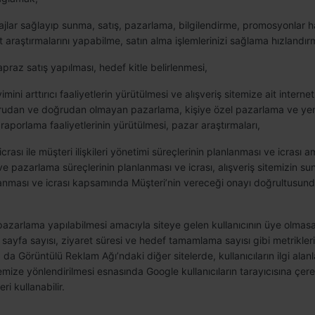
tajlar sağlayıp sunma, satış, pazarlama, bilgilendirme, promosyonlar 
raştırmalarını yapabilme, satın alma işlemlerinizi sağlama hızlandırm
praz satış yapılması, hedef kitle belirlenmesi,
ini arttırıcı faaliyetlerin yürütülmesi ve alışveriş sitemize ait internet 
 doğrudan ve doğrudan olmayan pazarlama, kişiye özel pazarlama ve yen
raporlama faaliyetlerinin yürütülmesi, pazar araştırmaları,
crası ile müşteri ilişkileri yönetimi süreçlerinin planlanması ve icrası
 ve pazarlama süreçlerinin planlanması ve icrası, alışveriş sitemizin 
nlanması ve icrası kapsamında Müşteri’nin vereceği onayı doğrultusunda
 pazarlama yapılabilmesi amacıyla siteye gelen kullanıcının üye olmasa
n sayfa sayısı, ziyaret süresi ve hedef tamamlama sayısı gibi metrikle
 da Görüntülü Reklam Ağı’ndaki diğer sitelerde, kullanıcıların ilgi alan
temize yönlendirilmesi esnasında Google kullanıcıların tarayıcısına çere
ri kullanabilir.