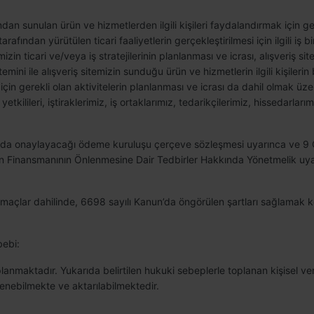
afından sunulan ürün ve hizmetlerden ilgili kişileri faydalandırmak için ge
 tarafından yürütülen ticari faaliyetlerin gerçekleştirilmesi için ilgili iş
zin ticari ve/veya iş stratejilerinin planlanması ve icrası, alışveriş sitem
n temini ile alışveriş sitemizin sunduğu ürün ve hizmetlerin ilgili kişileri
ması için gerekli olan aktivitelerin planlanması ve icrası da dahil olmak ü
etkilileri, iştiraklerimiz, iş ortaklarımız, tedarikçilerimiz, hissedarlar
asında onaylayacağı ödeme kuruluşu çerçeve sözleşmesi uyarınca ve 9 
ün Finansmanının Önlenmesine Dair Tedbirler Hakkında Yönetmelik uyar
en amaçlar dahilinde, 6698 sayılı Kanun’da öngörülen şartları sağlamak k
bebi:
planmaktadır. Yukarıda belirtilen hukuki sebeplerle toplanan kişisel v
lenebilmekte ve aktarılabilmektedir.