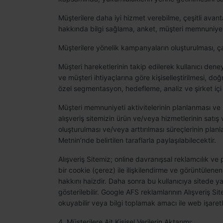
Müşterilere daha iyi hizmet verebilme, çeşitli avan
hakkında bilgi sağlama, anket, müşteri memnuniyet a
Müşterilere yönelik kampanyaların oluşturulması, ça
Müşteri hareketlerinin takip edilerek kullanıcı deneyim
ve müşteri ihtiyaçlarına göre kişiselleştirilmesi,
özel segmentasyon, hedefleme, analiz ve şirket içi 
Müşteri memnuniyeti aktivitelerinin planlanması ve i
alışveriş sitemizin ürün ve/veya hizmetlerinin satış
oluşturulması ve/veya arttırılması süreçlerinin pla
Metnin’nde belirtilen taraflarla paylaşılabilecektir.
Alışveriş Sitemiz; online davranışsal reklamcılık ve
bir cookie (çerez) ile ilişkilendirme ve görüntülene
hakkını haizdir. Daha sonra bu kullanıcıya sitede ya
gösterilebilir. Google AFS reklamlarının Alışveriş Si
okuyabilir veya bilgi toplamak amacı ile web işaretle
4. Müşterilere Ait Kişisel Verilerin Aktarımı: