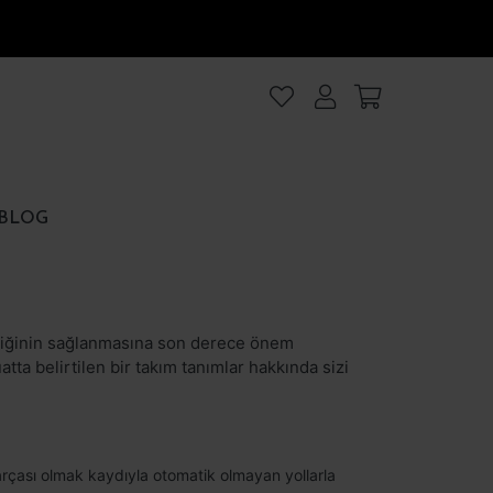
lanıyoruz
.Intro
ezler
BLOG
rezler
et
Hepsini kabul et
enliğinin sağlanmasına son derece önem
ta belirtilen bir takım tanımlar hakkında sizi
parçası olmak kaydıyla otomatik olmayan yollarla