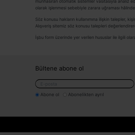
münhasıran otomatik sistemler vasıtasıyla analiz edil
olarak işlenmesi sebebiyle zarara uğraması hâlinde 
Söz konusu hakların kullanımına ilişkin talepler, kiş
Alışveriş sitemiz söz konusu talepleri değerlendire
İşbu form üzerinde yer verilen hususlar ile ilgili ol
Bültene abone ol
Abone ol
Abonelikten ayrıl