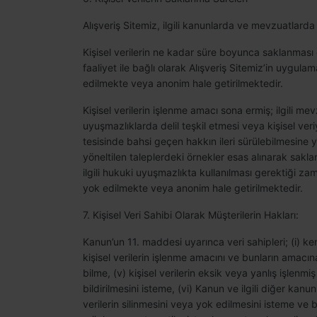
Alışveriş Sitemiz, ilgili kanunlarda ve mevzuatlar
Kişisel verilerin ne kadar süre boyunca saklanması g
faaliyet ile bağlı olarak Alışveriş Sitemiz’in uygul
edilmekte veya anonim hale getirilmektedir.
Kişisel verilerin işlenme amacı sona ermiş; ilgili me
uyuşmazlıklarda delil teşkil etmesi veya kişisel ver
tesisinde bahsi geçen hakkın ileri sürülebilmesine
yöneltilen taleplerdeki örnekler esas alınarak sak
ilgili hukuki uyuşmazlıkta kullanılması gerektiği zam
yok edilmekte veya anonim hale getirilmektedir.
7. Kişisel Veri Sahibi Olarak Müşterilerin Hakları:
Kanun’un 11. maddesi uyarınca veri sahipleri; (i) kendil
kişisel verilerin işlenme amacını ve bunların amacına
bilme, (v) kişisel verilerin eksik veya yanlış işlenm
bildirilmesini isteme, (vi) Kanun ve ilgili diğer k
verilerin silinmesini veya yok edilmesini isteme ve bu