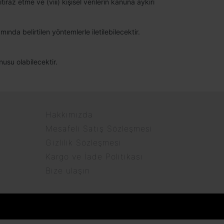
raz etme ve (viii) kişisel verilerin kanuna aykırı
ında belirtilen yöntemlerle iletilebilecektir.
nusu olabilecektir.
Hakkımızda
Mesafeli Satış Sözleşmesi
Gizlilik Sözleşmesi
Kargo ve İade Politikası
Bize ulaşın