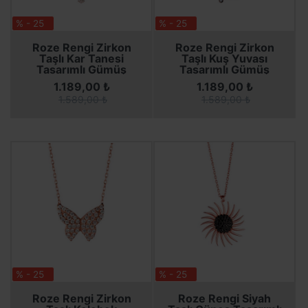
% - 25
% - 25
SEPETE EKLE
SEPETE EKLE
SEPETE EKLE
SEPETE EKLE
Roze Rengi Zirkon
Roze Rengi Zirkon
Taşlı Kar Tanesi
Taşlı Kuş Yuvası
Tasarımlı Gümüş
Tasarımlı Gümüş
Kadın Kolye
Kadın Kolye
1.189,00 ₺
1.189,00 ₺
1.589,00 ₺
1.589,00 ₺
% - 25
% - 25
SEPETE EKLE
SEPETE EKLE
SEPETE EKLE
SEPETE EKLE
Roze Rengi Zirkon
Roze Rengi Siyah