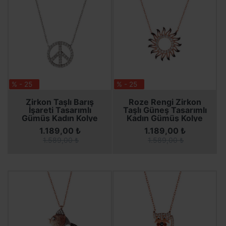
% - 25
% - 25
SEPETE EKLE
SEPETE EKLE
SEPETE EKLE
SEPETE EKLE
Zirkon Taşlı Barış
Roze Rengi Zirkon
İşareti Tasarımlı
Taşlı Güneş Tasarımlı
Gümüş Kadın Kolye
Kadın Gümüş Kolye
1.189,00 ₺
1.189,00 ₺
1.589,00 ₺
1.589,00 ₺