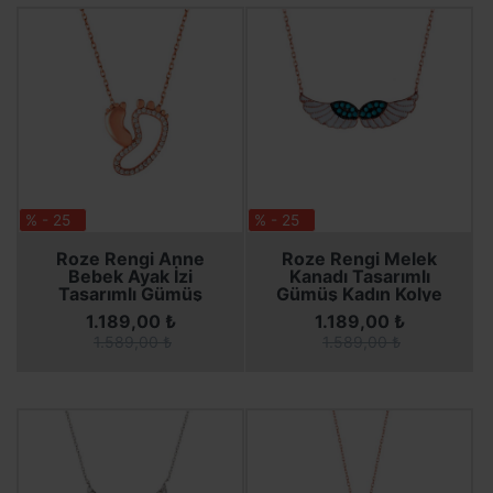
% - 25
% - 25
SEPETE EKLE
SEPETE EKLE
SEPETE EKLE
SEPETE EKLE
Roze Rengi Anne
Roze Rengi Melek
Bebek Ayak İzi
Kanadı Tasarımlı
Tasarımlı Gümüş
Gümüş Kadın Kolye
Kadın Kolye
1.189,00 ₺
1.189,00 ₺
1.589,00 ₺
1.589,00 ₺