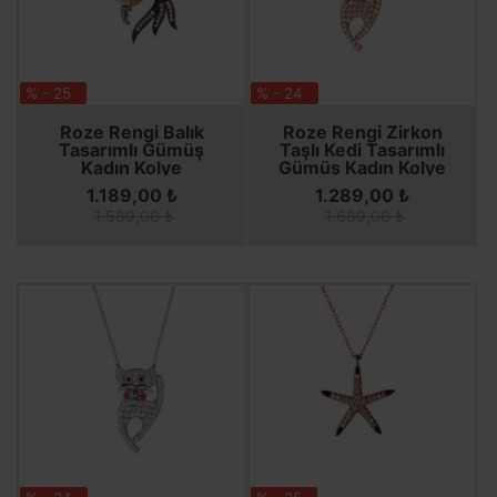
% - 25
% - 24
SEPETE EKLE
SEPETE EKLE
SEPETE EKLE
SEPETE EKLE
Roze Rengi Balık
Roze Rengi Zirkon
Tasarımlı Gümüş
Taşlı Kedi Tasarımlı
Kadın Kolye
Gümüş Kadın Kolye
1.189,00 ₺
1.289,00 ₺
1.589,00 ₺
1.689,00 ₺