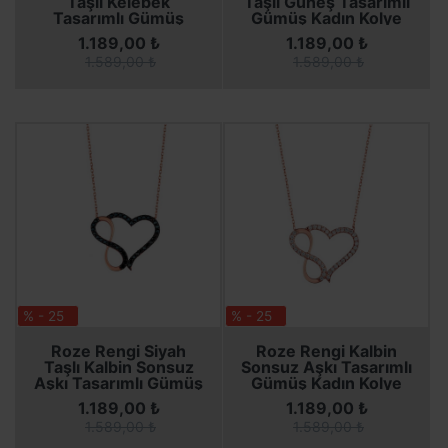
Taşlı Kelebek
Taşlı Güneş Tasarımlı
Tasarımlı Gümüş
Gümüş Kadın Kolye
Kadın Kolye
1.189,00 ₺
1.189,00 ₺
1.589,00 ₺
1.589,00 ₺
% - 25
% - 25
SEPETE EKLE
SEPETE EKLE
SEPETE EKLE
SEPETE EKLE
Roze Rengi Siyah
Roze Rengi Kalbin
Taşlı Kalbin Sonsuz
Sonsuz Aşkı Tasarımlı
Aşkı Tasarımlı Gümüş
Gümüş Kadın Kolye
Kadın Kolye
1.189,00 ₺
1.189,00 ₺
1.589,00 ₺
1.589,00 ₺