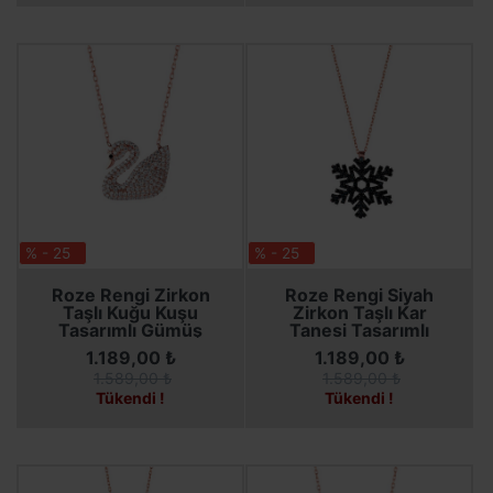
% - 25
% - 25
SEPETE EKLE
SEPETE EKLE
Roze Rengi Zirkon
Roze Rengi Siyah
Taşlı Kuğu Kuşu
Zirkon Taşlı Kar
Tasarımlı Gümüş
Tanesi Tasarımlı
Kolye
Gümüş Kolye
1.189,00 ₺
1.189,00 ₺
1.589,00 ₺
1.589,00 ₺
Tükendi !
Tükendi !