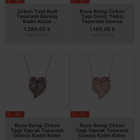
% - 24
% - 25
SEPETE EKLE
SEPETE EKLE
SEPETE EKLE
SEPETE EKLE
Zirkon Taşlı Kedi
Roze Rengi Zirkon
Tasarımlı Gümüş
Taşlı Deniz Yıldızı
Kadın Kolye
Tasarımlı Gümüş
Kolye
1.289,00 ₺
1.189,00 ₺
1.689,00 ₺
1.589,00 ₺
% - 25
% - 25
SEPETE EKLE
SEPETE EKLE
SEPETE EKLE
SEPETE EKLE
Roze Rengi Zirkon
Roze Rengi Zirkon
Taşlı Yaprak Tasarımlı
Taşlı Yaprak Tasarımlı
Gümüş Kadın Kolye
Gümüş Kadın Kolye