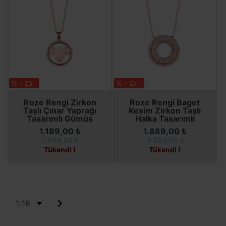
% - 25
% - 27
SEPETE EKLE
SEPETE EKLE
Roze Rengi Zirkon
Roze Rengi Baget
Taşlı Çınar Yaprağı
Kesim Zirkon Taşlı
Tasarımlı Gümüş
Halka Tasarımlı
Kadın Kolye
Gümüş Kadın Kolye
1.189,00 ₺
1.889,00 ₺
1.589,00 ₺
2.589,00 ₺
Tükendi !
Tükendi !
1
18
/