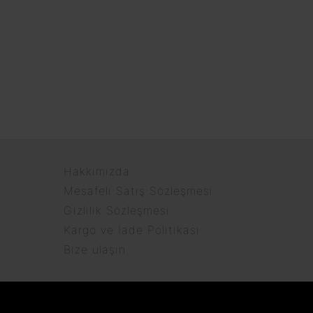
Hakkımızda
Mesafeli Satış Sözleşmesi
Gizlilik Sözleşmesi
Kargo ve İade Politikası
Bize ulaşın