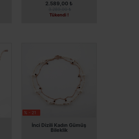
2.589,00 ₺
3.289,00 ₺
Tükendi !
% - 21
SEPETE EKLE
İnci Dizili Kadın Gümüş
Bileklik