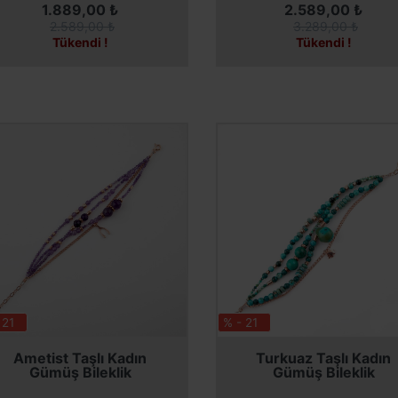
1.889,00 ₺
2.589,00 ₺
2.589,00 ₺
3.289,00 ₺
Tükendi !
Tükendi !
 21
% - 21
SEPETE EKLE
SEPETE EKLE
Ametist Taşlı Kadın
Turkuaz Taşlı Kadın
Gümüş Bileklik
Gümüş Bileklik