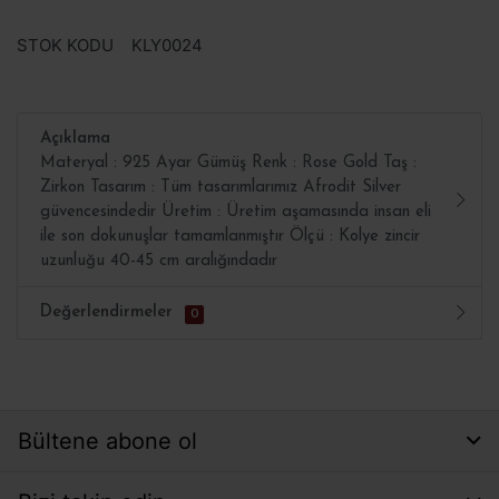
STOK KODU
KLY0024
Açıklama
Materyal : 925 Ayar Gümüş Renk : Rose Gold Taş :
Zirkon Tasarım : Tüm tasarımlarımız Afrodit Silver
güvencesindedir Üretim : Üretim aşamasında insan eli
ile son dokunuşlar tamamlanmıştır Ölçü : Kolye zincir
uzunluğu 40-45 cm aralığındadır
Değerlendirmeler
0
Bültene abone ol