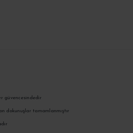
er güvencesindedir
 son dokunuşlar tamamlanmıştır
adır