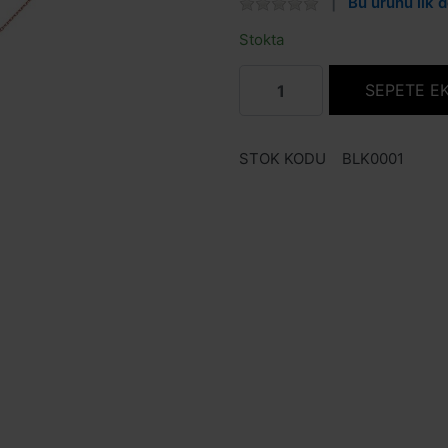
Bu ürünü ilk d
Stokta
SEPETE E
STOK KODU
BLK0001