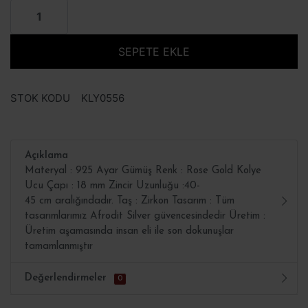
SEPETE EKLE
STOK KODU
KLY0556
Açıklama
Materyal : 925 Ayar Gümüş Renk : Rose Gold Kolye
Ucu Çapı : 18 mm Zincir Uzunluğu :40-
45 cm aralığındadır. Taş : Zirkon Tasarım : Tüm
tasarımlarımız Afrodit Silver güvencesindedir Üretim :
Üretim aşamasında insan eli ile son dokunuşlar
tamamlanmıştır
Değerlendirmeler
0