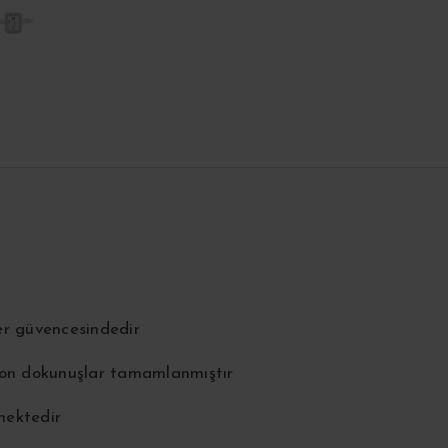
er güvencesindedir
 son dokunuşlar tamamlanmıştır
lmektedir