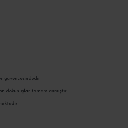
er güvencesindedir
 son dokunuşlar tamamlanmıştır
lmektedir