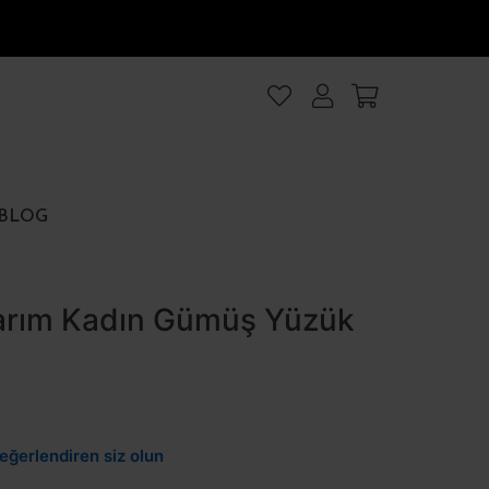
lanıyoruz
.Intro
ezler
BLOG
rezler
sarım Kadın Gümüş Yüzük
et
Hepsini kabul et
eğerlendiren siz olun