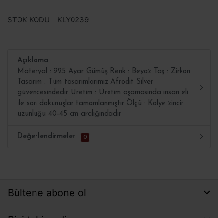
STOK KODU
KLY0239
Açıklama
Materyal : 925 Ayar Gümüş Renk : Beyaz Taş : Zirkon
Tasarım : Tüm tasarımlarımız Afrodit Silver
güvencesindedir Üretim : Üretim aşamasında insan eli
ile son dokunuşlar tamamlanmıştır Ölçü : Kolye zincir
uzunluğu 40-45 cm aralığındadır
Değerlendirmeler
0
Bültene abone ol