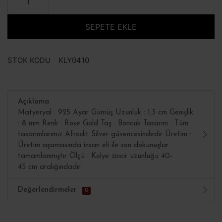
SEPETE EKLE
STOK KODU
KLY0410
Açıklama
Matyeryal : 925 Ayar Gümüş Uzunluk : 1,3 cm Genişlik
: 8 mm Renk : Rose Gold Taş : Boncuk Tasarım : Tüm
tasarımlarımız Afrodit Silver güvencesindedir Üretim :
Üretim aşamasında insan eli ile son dokunuşlar
tamamlanmıştır Ölçü : Kolye zincir uzunluğu 40-
45 cm aralığındadır
Değerlendirmeler
0