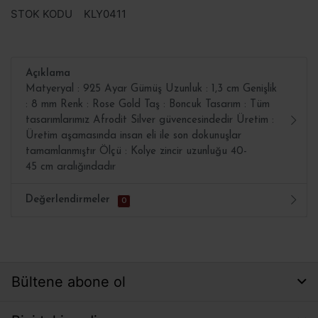
STOK KODU
KLY0411
Açıklama
Matyeryal : 925 Ayar Gümüş Uzunluk : 1,3 cm Genişlik
: 8 mm Renk : Rose Gold Taş : Boncuk Tasarım : Tüm
tasarımlarımız Afrodit Silver güvencesindedir Üretim :
Üretim aşamasında insan eli ile son dokunuşlar
tamamlanmıştır Ölçü : Kolye zincir uzunluğu 40-
45 cm aralığındadır
Değerlendirmeler
0
Bültene abone ol