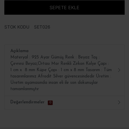
SEPETE EKLE
STOK KODU
SET026
Açıklama
Materyal : 925 Ayar Gümüş Renk : Beyaz Taş :
Çevresi Beyaz,Ortası Mor Renkli Zirkon Kolye Çapı :
1 cm x 8 mm Küpe Çapı : 1 cm x 8 mm Tasarım : Tüm
tasarımlarımız Afrodit Silver güvencesindedir Üretim :
Üretim aşamasında insan eli ile son dokunuşlar
tamamlanmıştır
Değerlendirmeler
0