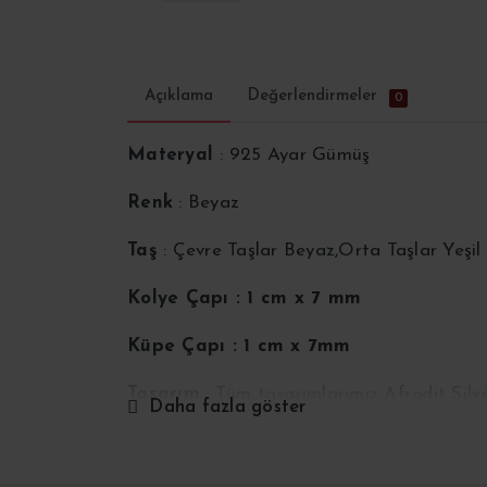
Açıklama
Değerlendirmeler
0
Materyal
: 925 Ayar Gümüş
Renk
: Beyaz
Taş
: Çevre Taşlar Beyaz,Orta Taşlar Yeşil
Kolye Çapı : 1 cm x 7 mm
Küpe Çapı
: 1 cm x 7mm
Tasarım
: Tüm tasarımlarımız Afrodit Silv
Daha fazla göster
Üretim
: Üretim aşamasında insan eli ile