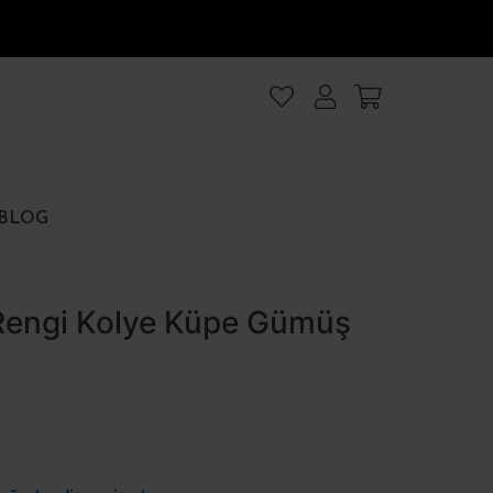
lanıyoruz
.Intro
ezler
BLOG
rezler
Rengi Kolye Küpe Gümüş
et
Hepsini kabul et