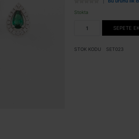
Bu ürünü ilk d
Stokta
SEPETE E
STOK KODU
SET023