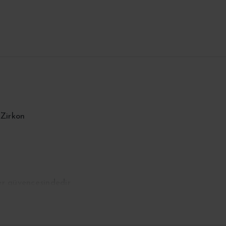
 Zirkon
er güvencesindedir
 son dokunuşlar tamamlanmıştı