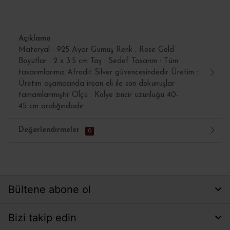
Açıklama
Materyal : 925 Ayar Gümüş Renk : Rose Gold
Boyutlar : 2 x 3.5 cm Taş : Sedef Tasarım : Tüm
tasarımlarımız Afrodit Silver güvencesindedir Üretim :
Üretim aşamasında insan eli ile son dokunuşlar
tamamlanmıştır Ölçü : Kolye zincir uzunluğu 40-
45 cm aralığındadır
Değerlendirmeler
0
Bültene abone ol
Bizi takip edin