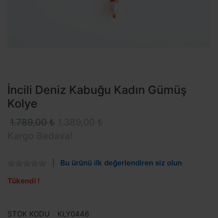
İncili Deniz Kabuğu Kadın Gümüş
Kolye
1.789,00 ₺
1.389,00 ₺
Kargo Bedava!
Bu ürünü ilk değerlendiren siz olun
Tükendi !
STOK KODU
KLY0446