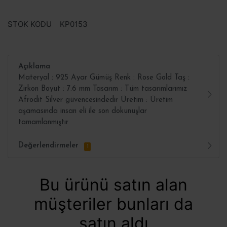
STOK KODU
KP0153
Açıklama
Materyal : 925 Ayar Gümüş Renk : Rose Gold Taş :
Zirkon Boyut : 7.6 mm Tasarım : Tüm tasarımlarımız
Afrodit Silver güvencesindedir Üretim : Üretim
aşamasında insan eli ile son dokunuşlar
tamamlanmıştır
Değerlendirmeler
1
Bu ürünü satın alan
müşteriler bunları da
satın aldı