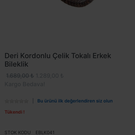
Deri Kordonlu Çelik Tokalı Erkek
Bileklik
1.689,00 ₺
1.289,00 ₺
Kargo Bedava!
Bu ürünü ilk değerlendiren siz olun
Tükendi !
STOK KODU
EBLK041