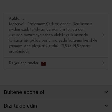
Açıklama
Materyal : Paslanmaz Çelik ve deridir. Deri kısmının
sıvıdan uzak tutulması gerekir. Sıvı teması deri
kısmında bozulmaya sebep olabilir çelik kısmında
herhangi bir şekilde paslanma yada kararma kesinlikle
yapmaz. Anti alerjiktir.Uzunluk: 19,5 ile 21,5 santim
aralığındadır
Değerlendirmeler
0
Bültene abone ol
Bizi takip edin