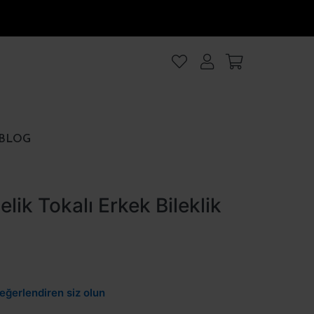
lanıyoruz
.Intro
ezler
BLOG
rezler
lik Tokalı Erkek Bileklik
et
Hepsini kabul et
eğerlendiren siz olun