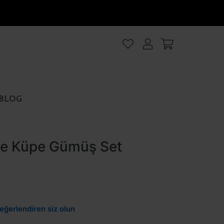
lanıyoruz
.Intro
ezler
BLOG
rezler
lye Küpe Gümüş Set
et
Hepsini kabul et
eğerlendiren siz olun