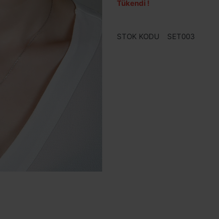
Tükendi !
STOK KODU
SET003