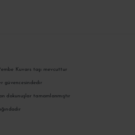
e Pembe Kuvars taşı mevcuttur
er güvencesindedir
 son dokunuşlar tamamlanmıştır
ığındadır