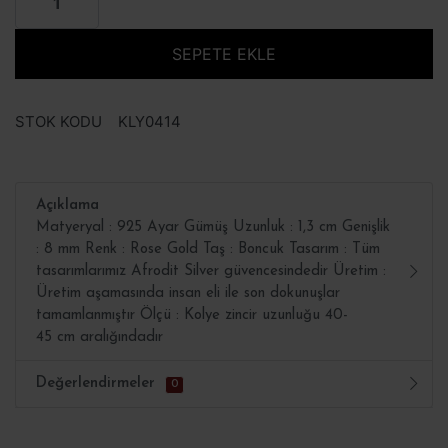
SEPETE EKLE
STOK KODU
KLY0414
Açıklama
Matyeryal : 925 Ayar Gümüş Uzunluk : 1,3 cm Genişlik
: 8 mm Renk : Rose Gold Taş : Boncuk Tasarım : Tüm
tasarımlarımız Afrodit Silver güvencesindedir Üretim :
Üretim aşamasında insan eli ile son dokunuşlar
tamamlanmıştır Ölçü : Kolye zincir uzunluğu 40-
45 cm aralığındadır
Değerlendirmeler
0