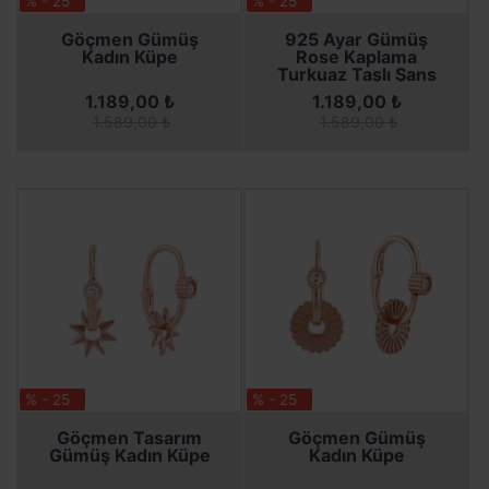
% - 25
% - 25
SEPETE EKLE
SEPETE EKLE
SEPETE EKLE
SEPETE EKLE
Göçmen Gümüş
925 Ayar Gümüş
Kadın Küpe
Rose Kaplama
Turkuaz Taşlı Şans
Yoncası Göçmen
1.189,00 ₺
1.189,00 ₺
Kadın Küpesi
1.589,00 ₺
1.589,00 ₺
% - 25
% - 25
SEPETE EKLE
SEPETE EKLE
SEPETE EKLE
SEPETE EKLE
Göçmen Tasarım
Göçmen Gümüş
Gümüş Kadın Küpe
Kadın Küpe