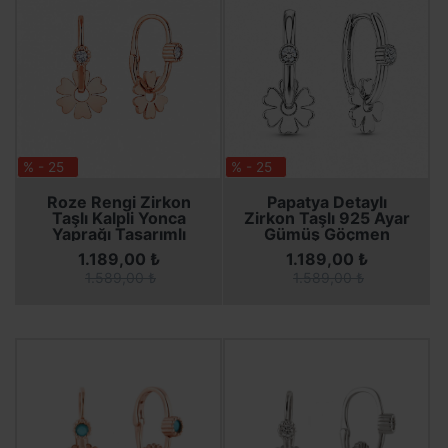
% - 25
% - 25
SEPETE EKLE
SEPETE EKLE
SEPETE EKLE
SEPETE EKLE
Roze Rengi Zirkon
Papatya Detaylı
Taşlı Kalpli Yonca
Zirkon Taşlı 925 Ayar
Yaprağı Tasarımlı
Gümüş Göçmen
Göçmen Kadın
Küpesi – Kadın
1.189,00 ₺
1.189,00 ₺
Gümüş Küpe
1.589,00 ₺
1.589,00 ₺