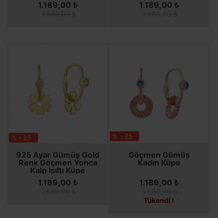
1.189,00 ₺
1.189,00 ₺
1.589,00 ₺
1.589,00 ₺
% - 25
% - 25
SEPETE EKLE
SEPETE EKLE
SEPETE EKLE
925 Ayar Gümüş Gold
Göçmen Gümüş
Renk Göçmen Yonca
Kadın Küpe
Kalp Işıltı Küpe
1.189,00 ₺
1.189,00 ₺
1.589,00 ₺
1.589,00 ₺
Tükendi !