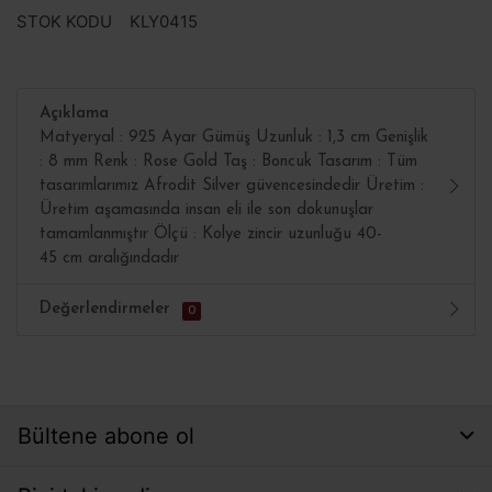
STOK KODU
KLY0415
Açıklama
Matyeryal : 925 Ayar Gümüş Uzunluk : 1,3 cm Genişlik
: 8 mm Renk : Rose Gold Taş : Boncuk Tasarım : Tüm
tasarımlarımız Afrodit Silver güvencesindedir Üretim :
Üretim aşamasında insan eli ile son dokunuşlar
tamamlanmıştır Ölçü : Kolye zincir uzunluğu 40-
45 cm aralığındadır
Değerlendirmeler
0
Bültene abone ol