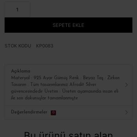
SEPETE EKLE
STOK KODU
KP0083
Açıklama
Materyal : 925 Ayar Gümüş Renk : Beyaz Taş : Zirkon
Tasarım : Tüm tasarımlarımız Afrodit Silver
güvencesindedir Üretim : Üretim aşamasında insan eli
ile son dokunuşlar tamamlanmıştır
Değerlendirmeler
0
Bu ürünü satın alan