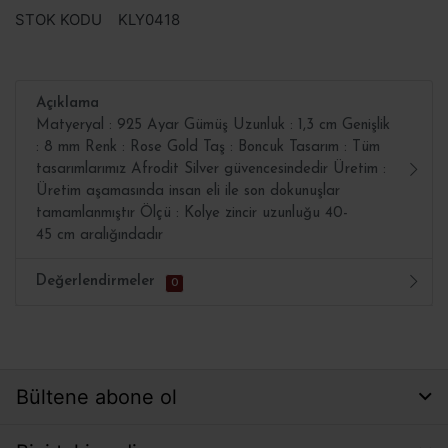
STOK KODU
KLY0418
Açıklama
Matyeryal : 925 Ayar Gümüş Uzunluk : 1,3 cm Genişlik
: 8 mm Renk : Rose Gold Taş : Boncuk Tasarım : Tüm
tasarımlarımız Afrodit Silver güvencesindedir Üretim :
Üretim aşamasında insan eli ile son dokunuşlar
tamamlanmıştır Ölçü : Kolye zincir uzunluğu 40-
45 cm aralığındadır
Değerlendirmeler
0
Bültene abone ol