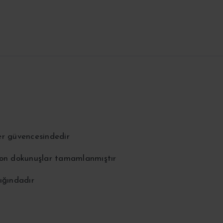
er güvencesindedir
 son dokunuşlar tamamlanmıştır
ığındadır