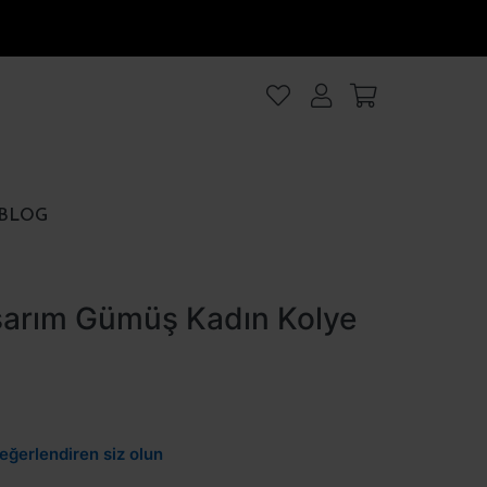
lanıyoruz
.Intro
ezler
BLOG
rezler
asarım Gümüş Kadın Kolye
et
Hepsini kabul et
eğerlendiren siz olun