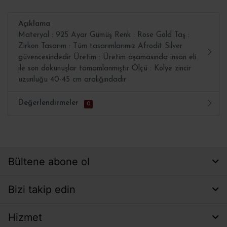
Açıklama
Materyal : 925 Ayar Gümüş Renk : Rose Gold Taş :
Zirkon Tasarım : Tüm tasarımlarımız Afrodit Silver
güvencesindedir Üretim : Üretim aşamasında insan eli
ile son dokunuşlar tamamlanmıştır Ölçü : Kolye zincir
uzunluğu 40-45 cm aralığındadır
Değerlendirmeler
0
Bültene abone ol
Bizi takip edin
Hizmet