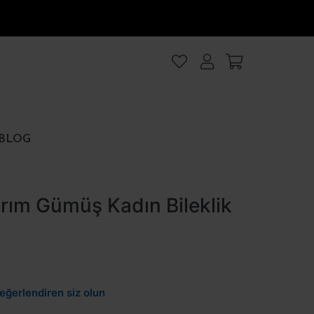
lanıyoruz
.Intro
ezler
BLOG
rezler
rım Gümüş Kadın Bileklik
et
Hepsini kabul et
eğerlendiren siz olun