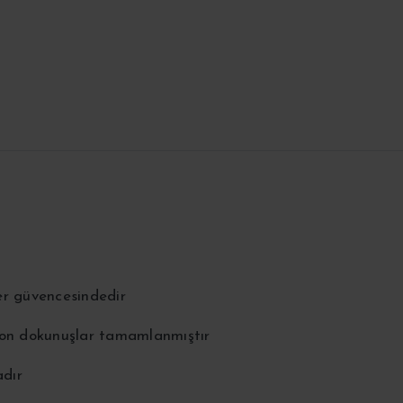
er güvencesindedir
 son dokunuşlar tamamlanmıştır
adır