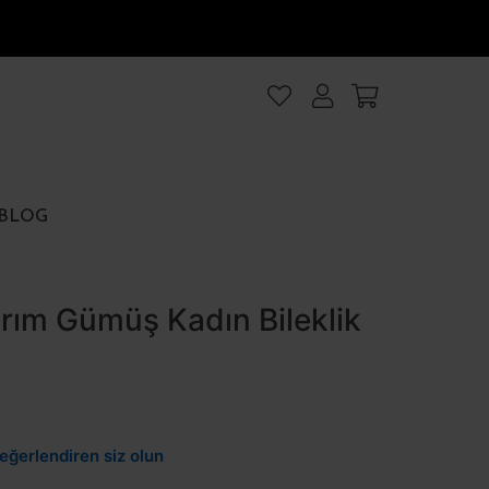
lanıyoruz
.Intro
ezler
BLOG
rezler
rım Gümüş Kadın Bileklik
et
Hepsini kabul et
eğerlendiren siz olun