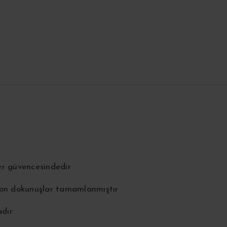
er güvencesindedir
 son dokunuşlar tamamlanmıştır
adır