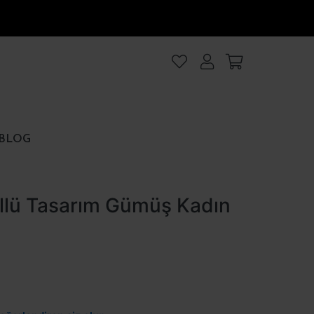
lanıyoruz
.Intro
ezler
BLOG
rezler
llü Tasarım Gümüş Kadın
et
Hepsini kabul et