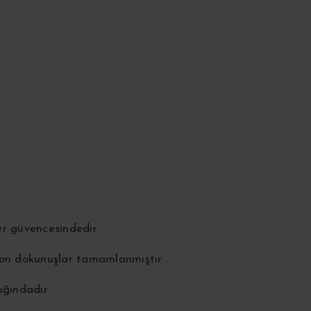
er güvencesindedir
 son dokunuşlar tamamlanmıştır
ığındadır