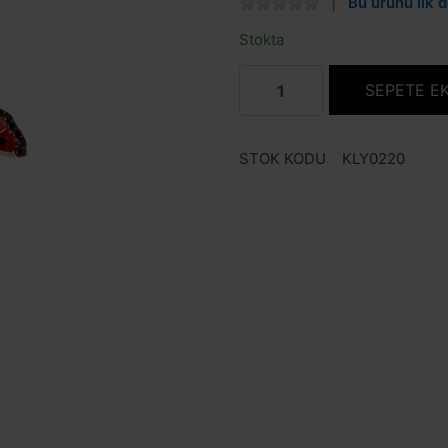
Bu ürünü ilk d
Stokta
SEPETE E
STOK KODU
KLY0220