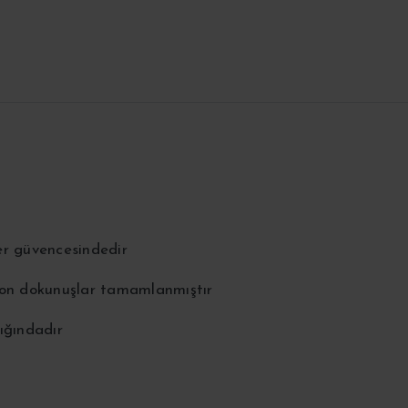
er güvencesindedir
 son dokunuşlar tamamlanmıştır
ığındadır