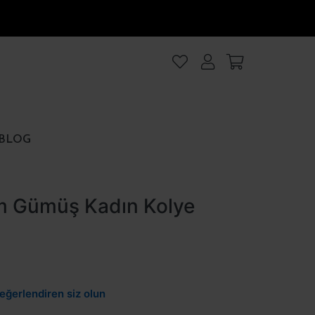
lanıyoruz
.Intro
ezler
BLOG
rezler
m Gümüş Kadın Kolye
et
Hepsini kabul et
eğerlendiren siz olun