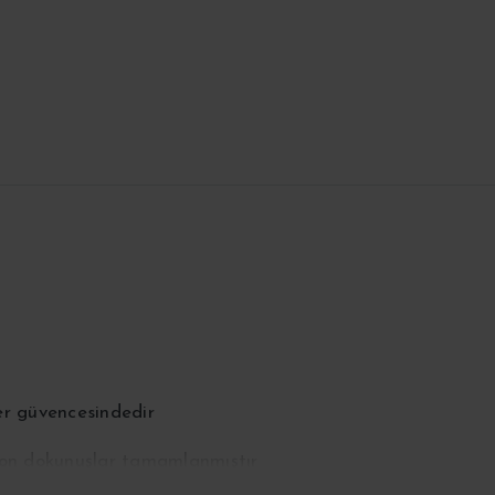
er güvencesindedir
 son dokunuşlar tamamlanmıştır