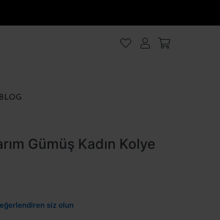
lanıyoruz
.Intro
ezler
BLOG
rezler
arım Gümüş Kadın Kolye
et
Hepsini kabul et
eğerlendiren siz olun