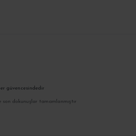
ver güvencesindedir
le son dokunuşlar tamamlanmıştır
dilmektedir