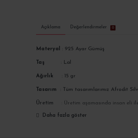
Açıklama
Değerlendirmeler
0
Materyal
: 925 Ayar Gümüş
Taş
: Lal
Ağırlık
: 15 gr
Tasarım
: Tüm tasarımlarımız Afrodit Sil
Üretim
: Üretim aşamasında insan eli i
Daha fazla göster
Tedarik
: 1-4 iş günü içerisinde tedarik e