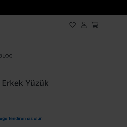
lanıyoruz
.Intro
ezler
BLOG
rezler
ş Erkek Yüzük
et
Hepsini kabul et
eğerlendiren siz olun