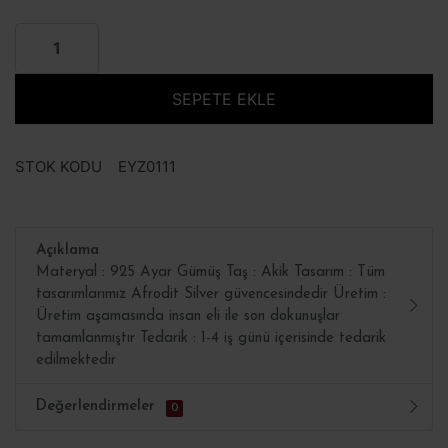
SEPETE EKLE
STOK KODU
EYZ0111
Açıklama
Materyal : 925 Ayar Gümüş Taş : Akik Tasarım : Tüm
tasarımlarımız Afrodit Silver güvencesindedir Üretim :
Üretim aşamasında insan eli ile son dokunuşlar
tamamlanmıştır Tedarik : 1-4 iş günü içerisinde tedarik
edilmektedir
Değerlendirmeler
0