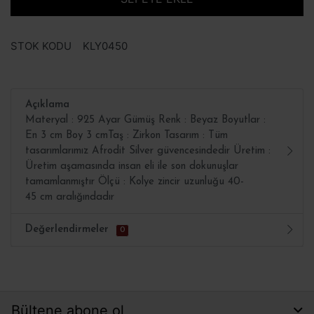
STOK KODU
KLY0450
Açıklama
Materyal : 925 Ayar Gümüş Renk : Beyaz Boyutlar :
En 3 cm Boy 3 cmTaş : Zirkon Tasarım : Tüm
tasarımlarımız Afrodit Silver güvencesindedir Üretim :
Üretim aşamasında insan eli ile son dokunuşlar
tamamlanmıştır Ölçü : Kolye zincir uzunluğu 40-
45 cm aralığındadır
Değerlendirmeler
0
Bültene abone ol