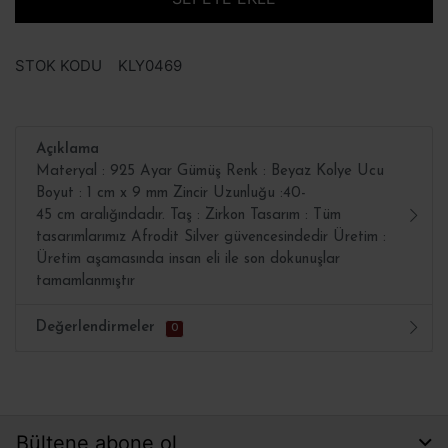
STOK KODU
KLY0469
Açıklama
Materyal : 925 Ayar Gümüş Renk : Beyaz Kolye Ucu
Boyut : 1 cm x 9 mm Zincir Uzunluğu :40-
45 cm aralığındadır. Taş : Zirkon Tasarım : Tüm
tasarımlarımız Afrodit Silver güvencesindedir Üretim :
Üretim aşamasında insan eli ile son dokunuşlar
tamamlanmıştır
Değerlendirmeler
0
Bültene abone ol