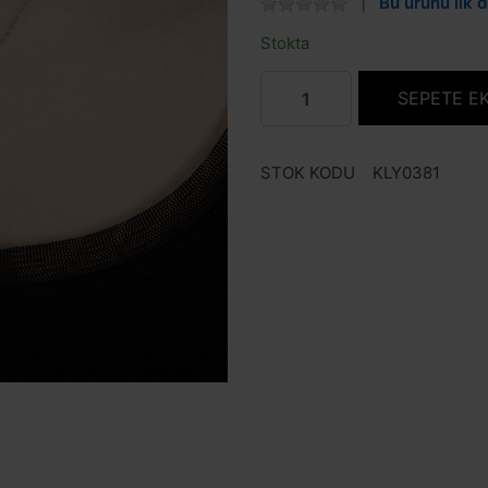
Bu ürünü ilk d
Stokta
SEPETE E
STOK KODU
KLY0381