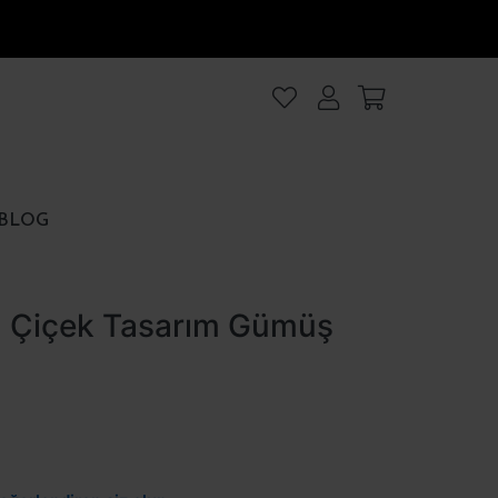
lanıyoruz
.Intro
ezler
BLOG
rezler
u Çiçek Tasarım Gümüş
et
Hepsini kabul et