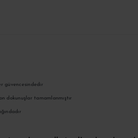
er güvencesindedir
 son dokunuşlar tamamlanmıştır
ığındadır