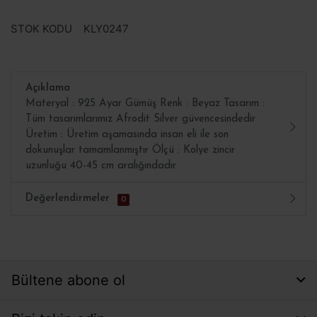
STOK KODU
KLY0247
Açıklama
Materyal : 925 Ayar Gümüş Renk : Beyaz Tasarım :
Tüm tasarımlarımız Afrodit Silver güvencesindedir
Üretim : Üretim aşamasında insan eli ile son
dokunuşlar tamamlanmıştır Ölçü : Kolye zincir
uzunluğu 40-45 cm aralığındadır
Değerlendirmeler
0
Bültene abone ol