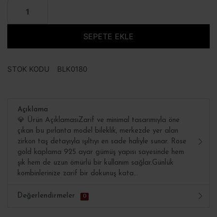
SEPETE EKLE
STOK KODU
BLK0180
Açıklama
💎 Ürün AçıklamasıZarif ve minimal tasarımıyla öne
çıkan bu pırlanta model bileklik, merkezde yer alan
zirkon taş detayıyla ışıltıyı en sade haliyle sunar. Rose
gold kaplama 925 ayar gümüş yapısı sayesinde hem
şık hem de uzun ömürlü bir kullanım sağlar.Günlük
kombinlerinize zarif bir dokunuş kata...
Değerlendirmeler
0