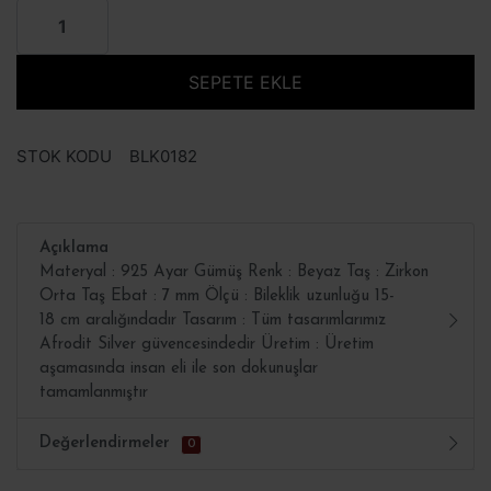
SEPETE EKLE
STOK KODU
BLK0182
Açıklama
Materyal : 925 Ayar Gümüş Renk : Beyaz Taş : Zirkon
Orta Taş Ebat : 7 mm Ölçü : Bileklik uzunluğu 15-
18 cm aralığındadır Tasarım : Tüm tasarımlarımız
Afrodit Silver güvencesindedir Üretim : Üretim
aşamasında insan eli ile son dokunuşlar
tamamlanmıştır
Değerlendirmeler
0