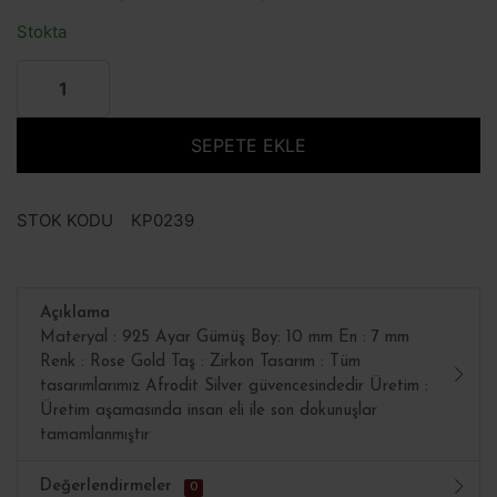
Stokta
SEPETE EKLE
STOK KODU
KP0239
Açıklama
Materyal : 925 Ayar Gümüş Boy: 10 mm En : 7 mm
Renk : Rose Gold Taş : Zirkon Tasarım : Tüm
tasarımlarımız Afrodit Silver güvencesindedir Üretim :
Üretim aşamasında insan eli ile son dokunuşlar
tamamlanmıştır
Değerlendirmeler
0