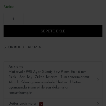
Stokta
SEPETE EKLE
STOK KODU
KP0214
Açıklama
Materyal : 925 Ayar Gümüş Boy: 9 mm En : 6 mm
Renk : Sarı Taş : Zirkon Tasarım : Tüm tasarımlarımız
Afrodit Silver güvencesindedir Üretim : Üretim
aşamasında insan eli ile son dokunuşlar
tamamlanmıştır
Değerlendirmeler
0