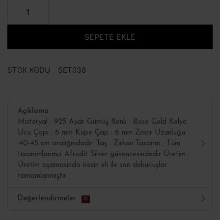
SEPETE EKLE
STOK KODU
SET038
Açıklama
Materyal : 925 Ayar Gümüş Renk : Rose Gold Kolye
Ucu Çapı : 6 mm Küpe Çap : 6 mm Zincir Uzunluğu
:40-45 cm aralığındadır. Taş : Zirkon Tasarım : Tüm
tasarımlarımız Afrodit Silver güvencesindedir Üretim :
Üretim aşamasında insan eli ile son dokunuşlar
tamamlanmıştır
Değerlendirmeler
0