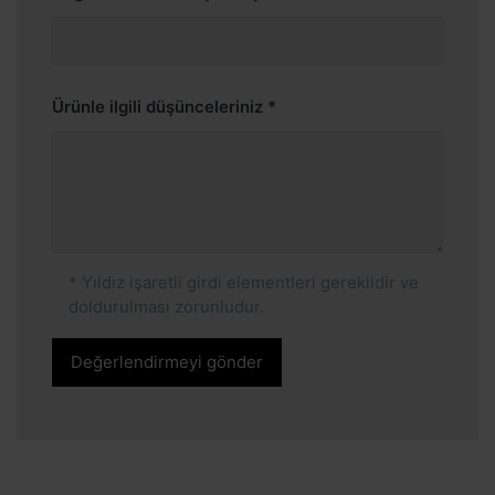
Ürünle ilgili düşünceleriniz
* Yıldız işaretli girdi elementleri gereklidir ve
doldurulması zorunludur.
Değerlendirmeyi gönder