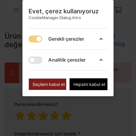
Evet, çerez kullanıyoruz
CookieManager.Dialog.Intro
Ürün
Pırlanta Modelli
Gerekli çerezler
değerlendirmeleri
Kolye Küpe Gümüş
Set
Analitik çerezler
Yalnızca kayıtlı kullanıcılar değerlendirme
yapabilir
Seçileni kabul et
Hepsini kabul et
Derecelendirmeniz?
Değerlendirmeniz için başlık