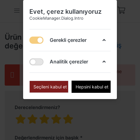
Evet, çerez kullanıyoruz
CookieManager.Dialog.Intro
Ürün
Taşsız 15 mm
Gerekli çerezler
değerlendirmeleri
Tasarımlı Gümüş
Halka Küpe
Analitik çerezler
Yalnızca kayıtlı kullanıcılar değerlendirme
yapabilir
Seçileni kabul et
Hepsini kabul et
Derecelendirmeniz?
Değerlendirmeniz için başlık