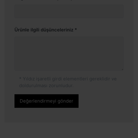
Ürünle ilgili düşünceleriniz
* Yıldız işaretli girdi elementleri gereklidir ve
doldurulması zorunludur.
Değerlendirmeyi gönder