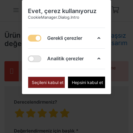
Evet, çerez kullanıyoruz
CookieManager.Dialog.Intro
Ürün
Afrodit Silver Taşsız
Gerekli çerezler
değerlendirmeleri
Deniz Yıldızı Tasarım
Gümüş Kolye
Analitik çerezler
Yalnızca kayıtlı kullanıcılar değerlendirme
yapabilir
Seçileni kabul et
Hepsini kabul et
Derecelendirmeniz?
Değerlendirmeniz için başlık