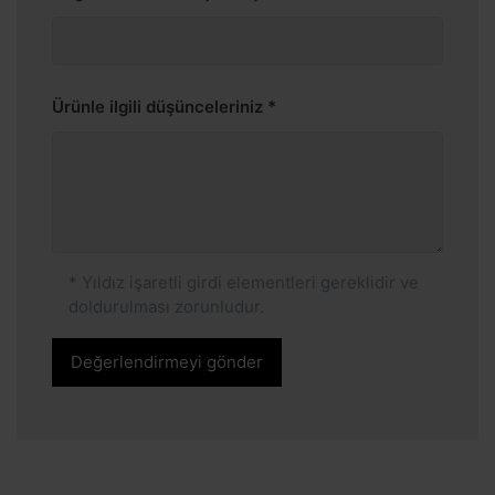
Ürünle ilgili düşünceleriniz
* Yıldız işaretli girdi elementleri gereklidir ve
doldurulması zorunludur.
Değerlendirmeyi gönder