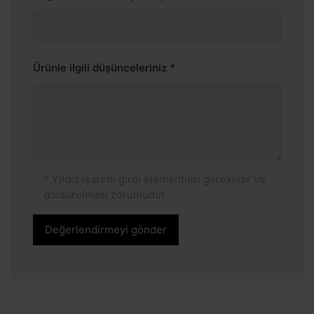
Ürünle ilgili düşünceleriniz
* Yıldız işaretli girdi elementleri gereklidir ve
doldurulması zorunludur.
Değerlendirmeyi gönder