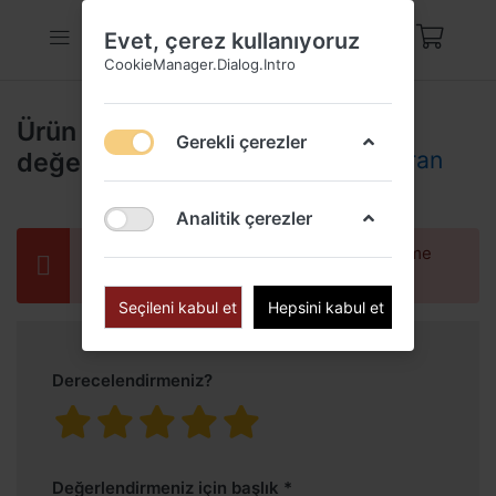
Evet, çerez kullanıyoruz
CookieManager.Dialog.Intro
Ürün
Çubuk Tasarım
Gerekli çerezler
değerlendirmeleri
Gümüş Şahmeran
Bileklik
Analitik çerezler
Yalnızca kayıtlı kullanıcılar değerlendirme
yapabilir
Seçileni kabul et
Hepsini kabul et
Derecelendirmeniz?
Değerlendirmeniz için başlık