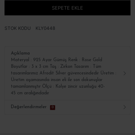
SEPETE EKLE
STOK KODU
KLY0448
Açıklama
Materyal : 925 Ayar Gümüş Renk : Rose Gold
Boyutlar : 3 x 3 cm Taş : Zirkon Tasarım : Tüm
tasarımlarımız Afrodit Silver güvencesindedir Üretim :
Üretim aşamasında insan eli ile son dokunuşlar
tamamlanmıştır Ölçü : Kolye zincir uzunluğu 40-
45 cm aralığındadır
Değerlendirmeler
0